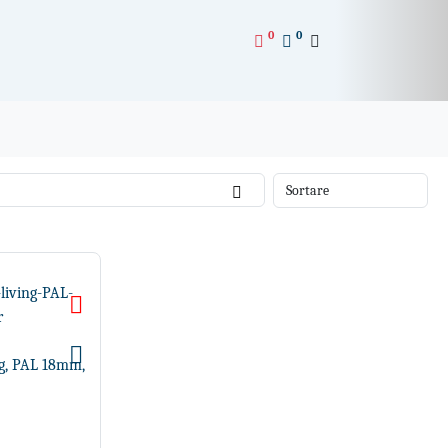
0
0
ng, PAL 18mm,