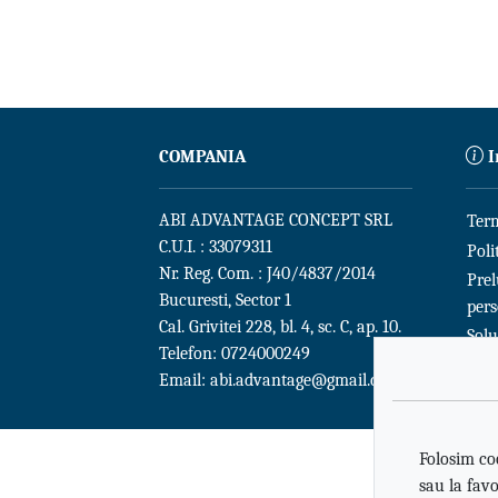
COMPANIA
I
ABI ADVANTAGE CONCEPT SRL
Term
C.U.I. : 33079311
Poli
Nr. Reg. Com. : J40/4837/2014
Prel
Bucuresti, Sector 1
per
Cal. Grivitei 228, bl. 4, sc. C, ap. 10.
Solu
Telefon:
0724000249
Email:
abi.advantage@gmail.com
Folosim co
sau la favo