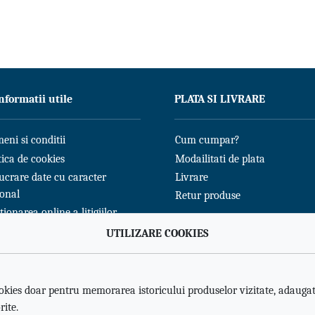
nformatii utile
PLATA SI LIVRARE
eni si conditii
Cum cumpar?
tica de cookies
Modailitati de plata
ucrare date cu caracter
Livrare
sonal
Retur produse
tionarea online a litigiilor
UTILIZARE COOKIES
okies doar pentru memorarea istoricului produselor vizitate, adaugat
rite.