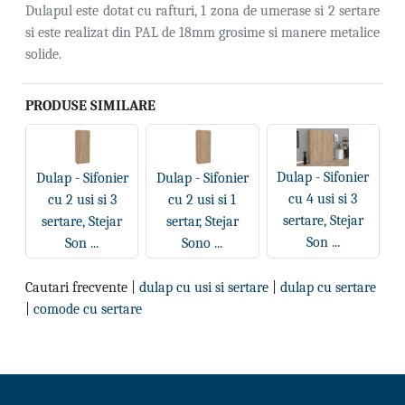
Dulapul este dotat cu rafturi, 1 zona de umerase si 2 sertare
si este realizat din PAL de 18mm grosime si manere metalice
solide.
PRODUSE SIMILARE
Dulap - Sifonier
Dulap - Sifonier
Dulap - Sifonier
cu 4 usi si 3
cu 2 usi si 3
cu 2 usi si 1
sertare, Stejar
sertare, Stejar
sertar, Stejar
Son ...
Son ...
Sono ...
Cautari frecvente |
dulap cu usi si sertare
|
dulap cu sertare
|
comode cu sertare