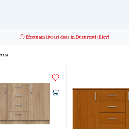
Efectuam livrari doar in Bucuresti/Ilfov!