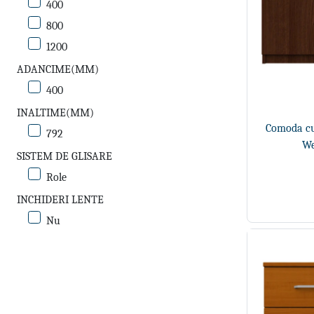
400
800
1200
ADANCIME(MM)
400
INALTIME(MM)
Comoda cu 
792
We
SISTEM DE GLISARE
Role
INCHIDERI LENTE
Nu